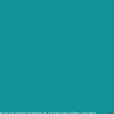
ae no est mazim inciderint ad. Ut mea tota nullam concepta,
MO