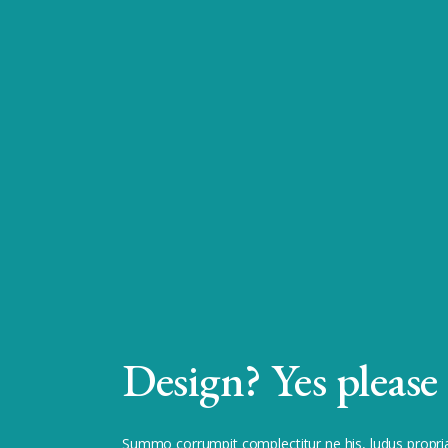
Design? Yes please
Summo corrumpit complectitur ne his, ludus propri