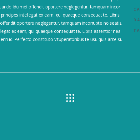
 aliquando idu mei offendit oportere neglegentur, tamquam incor
CA
 principes intellegat ex eam, qui quaeque consequat te. Libris
DA
i offendit oportere neglegentur, tamquam incorrupte no seatis.
TA
ellegat ex eam, qui quaeque consequat te. Libris assentior nea
iri id. Perfecto constituto vituperatoribus te usu quis ante si.