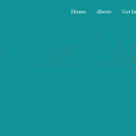
Home
About
Get I
e the Li