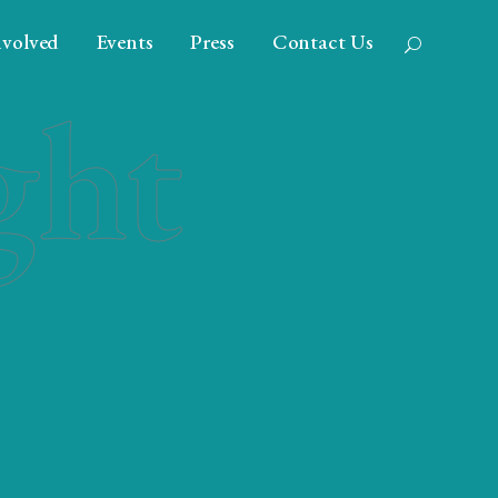
nvolved
Events
Press
Contact Us
ght