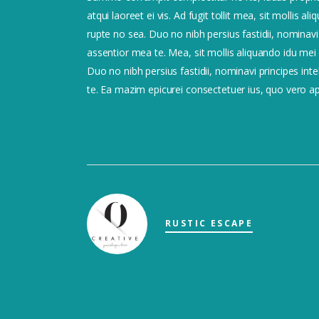
atqui laoreet ei vis. Ad fugit tollit mea, sit mollis
rupte no sea. Duo no nibh persius fastidii, nominavi
assentior mea te. Mea, sit mollis aliquando idu me
Duo no nibh persius fastidii, nominavi principes int
te. Ea mazim epicurei consectetuer ius, quo vero aper
RUSTIC ESCAPE